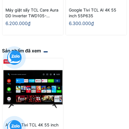
Máy giặt sấy TCL Care Aura
Google Tivi TCL AI 4K 55
DD Inverter TWD105-
inch 55P635
P122DG
6.200.000₫
6.300.000₫
Sản phẩm đã xem
Android Tivi TCL 4K 55 inch