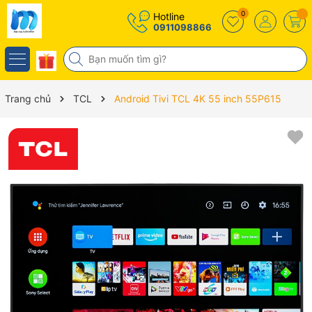
0
Hotline
0911098866
Trang chủ
TCL
Android Tivi TCL 4K 55 inch 55P615