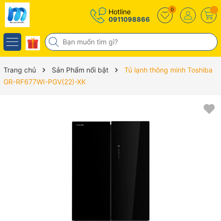
0
Hotline
0911098866
Trang chủ
Sản Phẩm nổi bật
Tủ lạnh thông minh Toshiba
GR-RF677WI-PGV(22)-XK