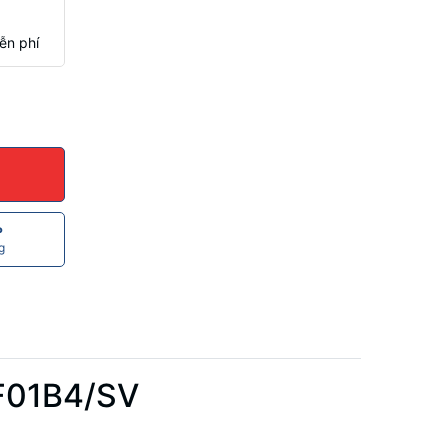
ễn phí
P
g
5F01B4/SV