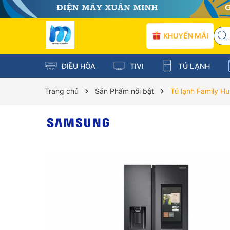
KHUYẾN MÃI
ĐIỀU HÒA
TIVI
TỦ LẠNH
Trang chủ
Sản Phẩm nổi bật
Tủ lạnh Family H