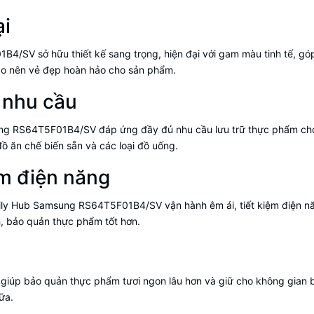
ại
B4/SV sở hữu thiết kế sang trọng, hiện đại với gam màu tinh tế, gó
 tạo nên vẻ đẹp hoàn hảo cho sản phẩm.
 nhu cầu
amsung RS64T5F01B4/SV đáp ứng đầy đủ nhu cầu lưu trữ thực phẩm c
ồ ăn chế biến sẵn và các loại đồ uống.
ệm điện năng
amily Hub Samsung RS64T5F01B4/SV vận hành êm ái, tiết kiệm điện năn
h, bảo quản thực phẩm tốt hơn.
, giúp bảo quản thực phẩm tươi ngon lâu hơn và giữ cho không gian b
ữa.