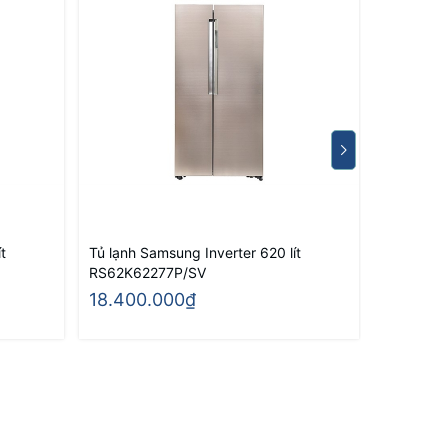
t
Tủ lạnh Samsung Inverter 620 lít
TỦ LẠNH
RS62K62277P/SV
RF675WI
18.400.000₫
14.100