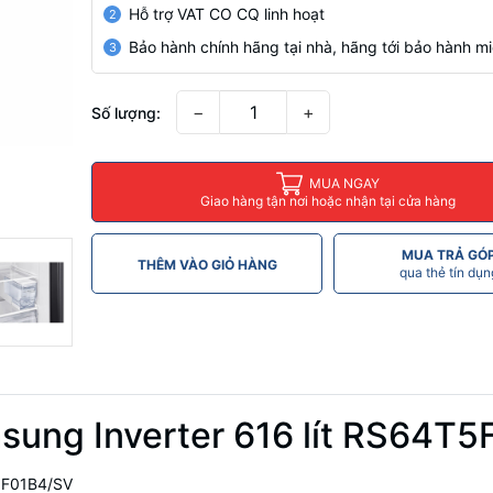
Hỗ trợ VAT CO CQ linh hoạt
2
Bảo hành chính hãng tại nhà, hãng tới bảo hành mi
3
−
+
Số lượng:
MUA NGAY
Giao hàng tận nơi hoặc nhận tại cửa hàng
MUA TRẢ GÓ
THÊM VÀO GIỎ HÀNG
qua thẻ tín dụn
sung Inverter 616 lít RS64T