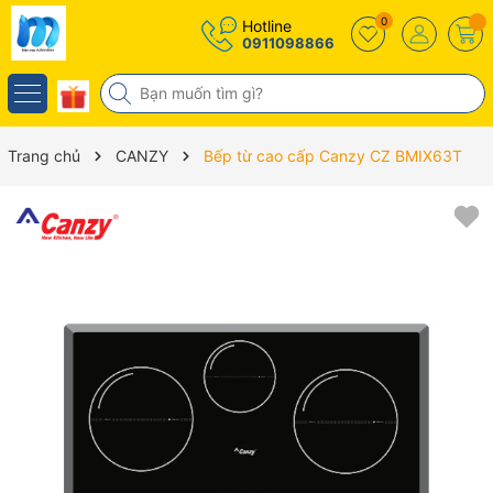
0
Hotline
0911098866
Trang chủ
CANZY
Bếp từ cao cấp Canzy CZ BMIX63T