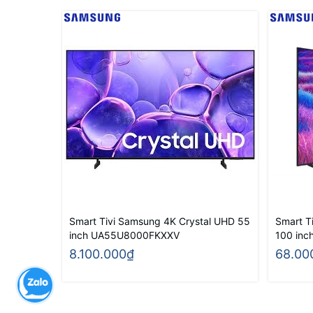
Smart Tivi Samsung 4K Crystal UHD 55
Smart T
inch UA55U8000FKXXV
100 in
8.100.000₫
68.00