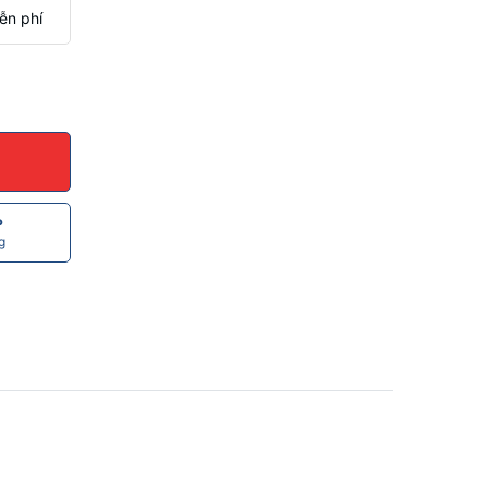
ễn phí
P
g