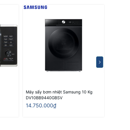
Máy sấy bơm nhiệt Samsung 10 Kg
Máy sấy 
DV10BB9440GBSV
DV90T62
14.750.000₫
13.200