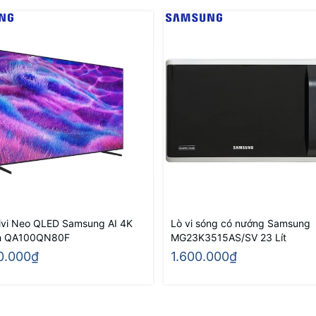
ivi Neo QLED Samsung AI 4K
Lò vi sóng có nướng Samsung
ch QA100QN80F
MG23K3515AS/SV 23 Lít
0.000₫
1.600.000₫