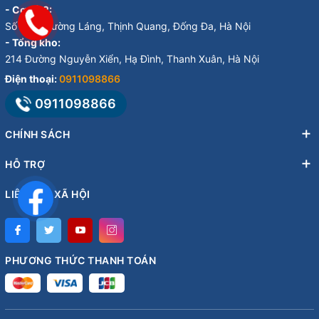
- Cơ sở 2:
Số 246, Đường Láng, Thịnh Quang, Đống Đa, Hà Nội
- Tổng kho:
214 Đường Nguyễn Xiển, Hạ Đình, Thanh Xuân, Hà Nội
Điện thoại:
0911098866
0911098866
CHÍNH SÁCH
HỖ TRỢ
LIÊN KẾT XÃ HỘI
PHƯƠNG THỨC THANH TOÁN