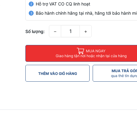
Hỗ trợ VAT CO CQ linh hoạt
2
Bảo hành chính hãng tại nhà, hãng tới bảo hành mi
3
−
+
Số lượng:
MUA NGAY
Giao hàng tận nơi hoặc nhận tại cửa hàng
MUA TRẢ GÓ
THÊM VÀO GIỎ HÀNG
qua thẻ tín dụn