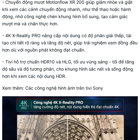
-
Chuyển động mượt Motionflow XR 200
giúp giảm nhòe và giật
khi xem các cảnh chuyển động nhanh, như thể thao hoặc hành
động, nhờ công nghệ chèn khung hình bổ sung, tạo cảm giác
mượt mà và chân thực hơn.
- 4K X-Reality PRO
nâng cấp nội dung có độ phân giải thấp, tái
tạo chi tiết rõ ràng và tăng độ nét, giúp trải nghiệm xem đồng đều
hơn dù với nguồn phát không đạt chuẩn.
- Tivi hỗ trợ chuẩn
HDR10 và HLG, tối ưu vùng sáng - tối để tăng
độ sâu và độ tương phản, cho khung hình sắc nét và sống động
hơn khi xem các nội dung HDR.
Xem thêm: Các công nghệ hình ảnh trên tivi Sony