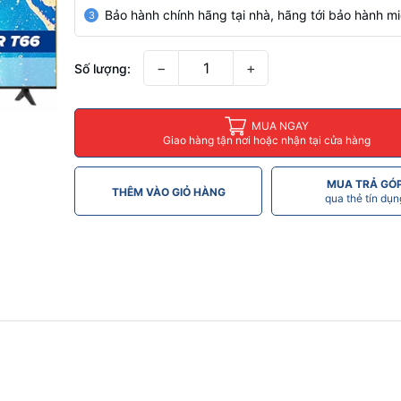
Bảo hành chính hãng tại nhà, hãng tới bảo hành mi
3
−
+
Số lượng:
MUA NGAY
Giao hàng tận nơi hoặc nhận tại cửa hàng
MUA TRẢ GÓ
THÊM VÀO GIỎ HÀNG
qua thẻ tín dụn