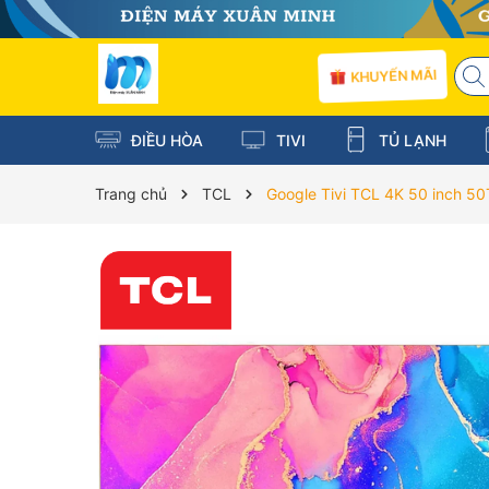
KHUYẾN MÃI
ĐIỀU HÒA
TIVI
TỦ LẠNH
Trang chủ
TCL
Google Tivi TCL 4K 50 inch 5