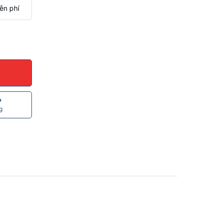
ễn phí
P
g