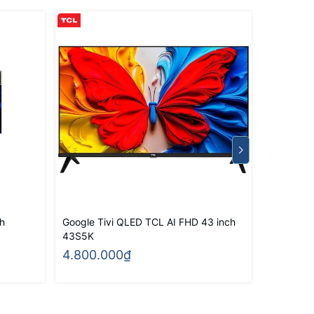
h
Google Tivi QLED TCL AI FHD 43 inch
Google Ti
43S5K
32S5K
4.800.000₫
3.500.