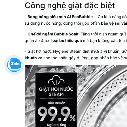
Công nghệ giặt đặc biệt
-
Bong bóng siêu mịn AI EcoBubble+
: Có khả năng
cả
sử dụng nước nóng, đồng thời góp phần
bảo vệ sợi vải
-
Chế độ ngâm Bubble Soak
: Tăng thời gian ngâm quầ
quần áo được
loại bỏ hiệu quả
mà bạn không cần tốn ké
-
Giặt hơi nước Hygiene Steam diệt 99.9% vi khuẩn
: S
khuẩn
và các tác nhân gây dị ứng, góp phần bảo vệ sứ