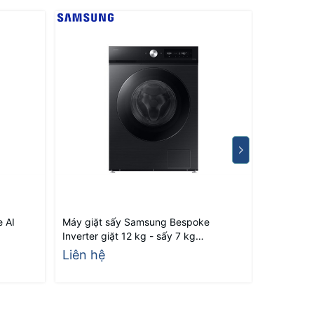
 AI
Máy giặt sấy Samsung Bespoke
Máy giặt
Inverter giặt 12 kg - sấy 7 kg
Inverter g
WD12DB7B85GBSV
WD12BB
Liên hệ
Liên hệ