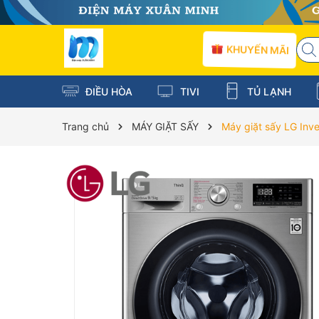
KHUYẾN MÃI
ĐIỀU HÒA
TIVI
TỦ LẠNH
Trang chủ
MÁY GIẶT SẤY
Máy giặt sấy LG Inv