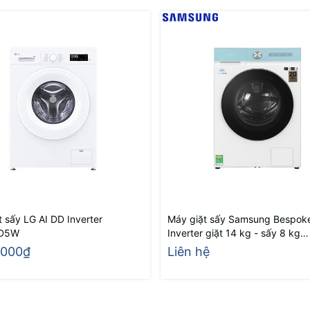
t sấy LG AI DD Inverter
Máy giặt sấy Samsung Bespoke
9D5W
Inverter giặt 14 kg - sấy 8 kg
WD14BB944DGMSV
.000₫
Liên hệ