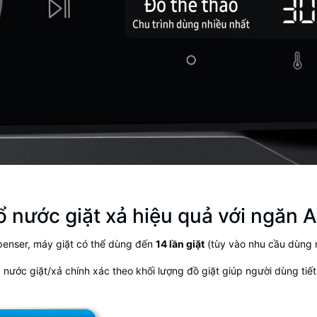
 nước giặt xả hiệu quả với ngăn A
penser,
máy giặt
có thể dùng đến
14 lần giặt
(tùy vào nhu cầu dùng m
ước giặt/xả chính xác theo khối lượng đồ giặt giúp người dùng tiết