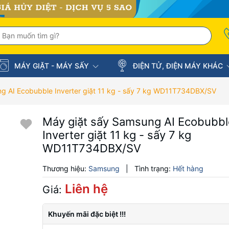
MÁY GIẶT - MÁY SẤY
ĐIỆN TỬ, ĐIỆN MÁY KHÁC
g AI Ecobubble Inverter giặt 11 kg - sấy 7 kg WD11T734DBX/SV
Máy giặt sấy Samsung AI Ecobubbl
Inverter giặt 11 kg - sấy 7 kg
WD11T734DBX/SV
Thương hiệu:
Samsung
|
Tình trạng:
Hết hàng
Liên hệ
Giá:
Khuyến mãi đặc biệt !!!