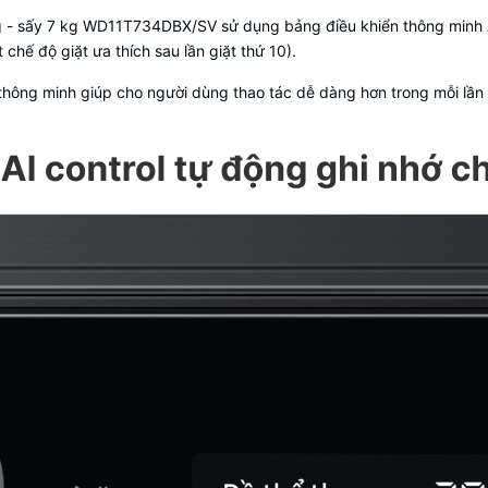
 kg - sấy 7 kg WD11T734DBX/SV
sử dụng bảng điều khiển thông minh A
chế độ giặt ưa thích sau lần giặt thứ 10).
thông minh giúp cho người dùng thao tác dễ dàng hơn trong mỗi lần 