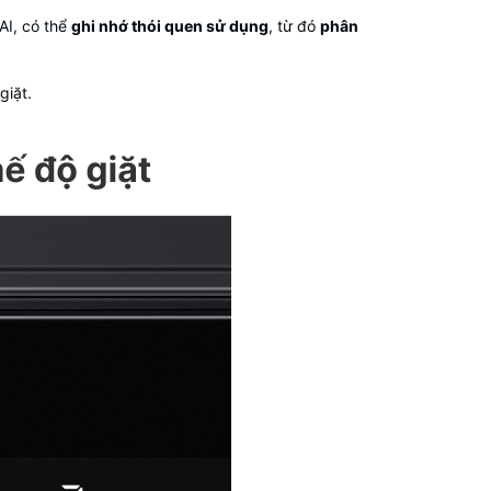
I, có thể
ghi nhớ thói quen sử dụng
, từ đó
phân
giặt.