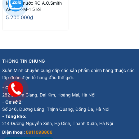
Máy lọc nước RO A.O.Smith
AR75-A-M-1 5 lõi
5.200.000₫
THÔNG TIN CHUNG
Xuân Minh chuyên cung cấp các sản phẩm chính hãng thuộc các
tập đoàn điện tử hàng đầu thế giới.
- Cơ sở 1:
282 Đ. Kim Giang, Đại Kim, Hoàng Mai, Hà Nội
- Cơ sở 2:
Số 246, Đường Láng, Thịnh Quang, Đống Đa, Hà Nội
- Tổng kho:
214 Đường Nguyễn Xiển, Hạ Đình, Thanh Xuân, Hà Nội
Điện thoại:
0911098866