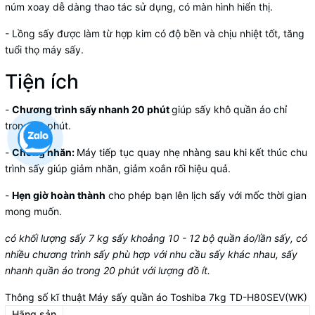
núm xoay dễ dàng thao tác sử dụng, có màn hình hiển thị.
- Lồng sấy được làm từ hợp kim có độ bền và chịu nhiệt tốt, tăng
tuổi thọ máy sấy.
Tiện ích
-
Chương trình sấy nhanh 20 phút
giúp sấy khô quần áo chỉ
trong 20 phút.
-
Chống nhăn:
Máy tiếp tục quay nhẹ nhàng sau khi kết thúc chu
trình sấy giúp giảm nhăn, giảm xoắn rối hiệu quả.
-
Hẹn giờ hoàn thành
cho phép bạn lên lịch sấy với mốc thời gian
mong muốn.
có khối lượng sấy 7 kg sấy khoảng 10 - 12 bộ quần áo/lần sấy, có
nhiều chương trình sấy phù hợp với nhu cầu sấy khác nhau, sấy
nhanh quần áo trong 20 phút với lượng đồ ít.
Thông số kĩ thuật Máy sấy quần áo Toshiba 7kg TD-H80SEV(WK)
Hãng sản