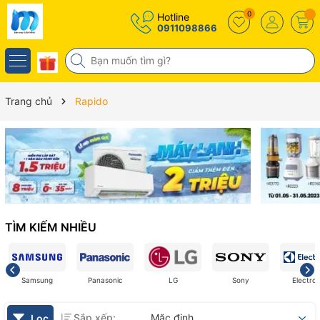
0
Hotline
0911098866
Trang chủ
Rapido
TÌM KIẾM NHIỀU
Samsung
Panasonic
LG
Sony
Electrol
Sắp xếp:
Mặc định
Lọc