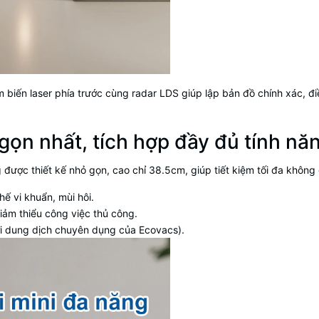
 biến laser phía trước cùng radar LDS giúp lập bản đồ chính xác, đ
ọn nhất, tích hợp đầy đủ tính nă
 được thiết kế nhỏ gọn, cao chỉ 38.5cm, giúp tiết kiệm tối đa không
hế vi khuẩn, mùi hôi.
iảm thiểu công việc thủ công.
i dung dịch chuyên dụng của Ecovacs).