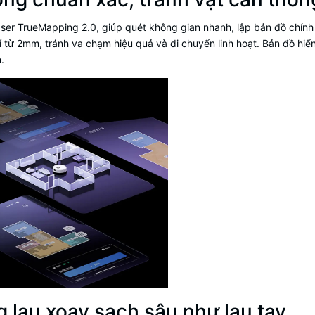
er TrueMapping 2.0, giúp quét không gian nhanh, lập bản đồ chính
 từ 2mm, tránh va chạm hiệu quả và di chuyển linh hoạt. Bản đồ hiển
.
 lau xoay sạch sâu như lau tay