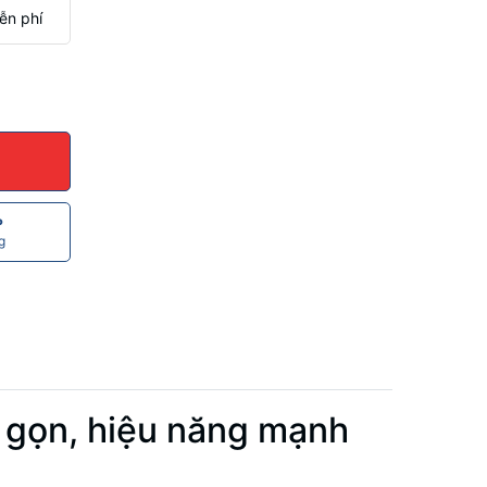
ễn phí
P
g
ỏ gọn, hiệu năng mạnh