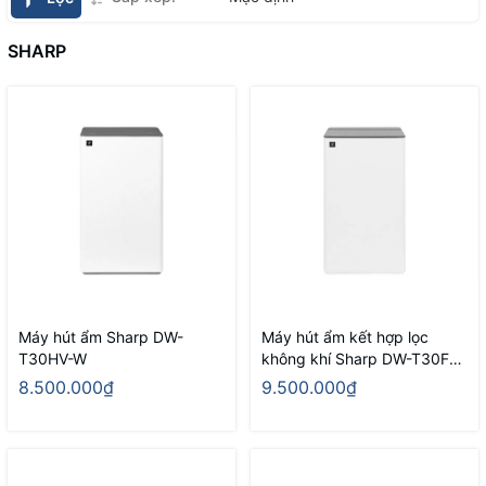
SHARP
Máy hút ẩm Sharp DW-
Máy hút ẩm kết hợp lọc
T30HV-W
không khí Sharp DW-T30FV-
W
8.500.000₫
9.500.000₫