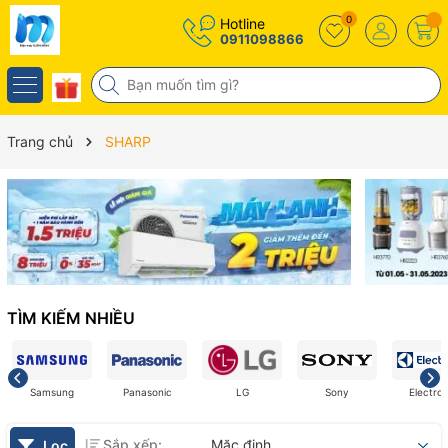
0
Hotline
0911098866
Trang chủ
SHARP
TÌM KIẾM NHIỀU
Samsung
Panasonic
LG
Sony
Electrol
Sắp xếp:
Mặc định
Lọc