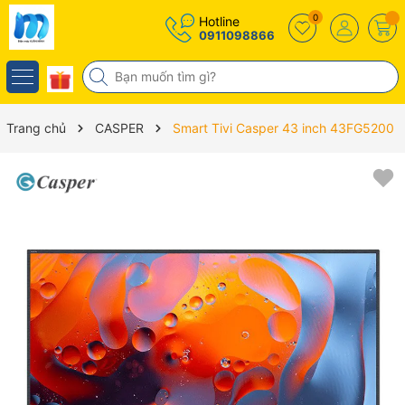
0
Hotline
0911098866
Trang chủ
CASPER
Smart Tivi Casper 43 inch 43FG5200