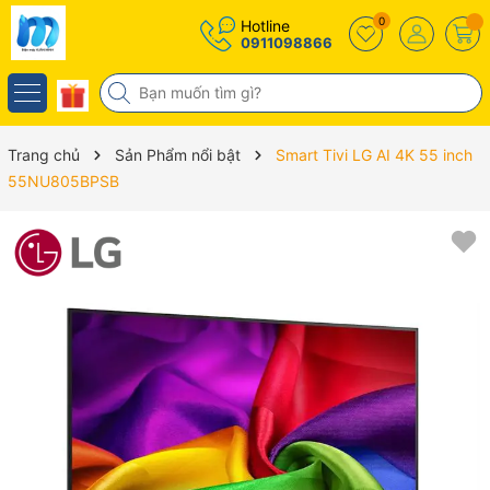
0
Hotline
0911098866
Trang chủ
Sản Phẩm nổi bật
Smart Tivi LG AI 4K 55 inch
55NU805BPSB