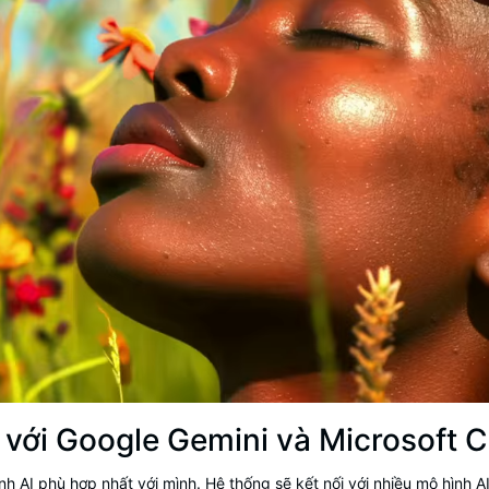
 với Google Gemini và Microsoft C
nh AI phù hợp nhất với mình. Hệ thống sẽ kết nối với nhiều mô hình 