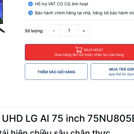
Hỗ trợ VAT CO CQ linh hoạt
2
Bảo hành chính hãng tại nhà, hãng tới bảo hành mi
3
−
+
Số lượng:
MUA NGAY
Giao hàng tận nơi hoặc nhận tại cửa hàng
MUA TRẢ GÓ
THÊM VÀO GIỎ HÀNG
qua thẻ tín dụn
 UHD LG AI 75 inch 75NU80
tái hiện chiều sâu chân thực