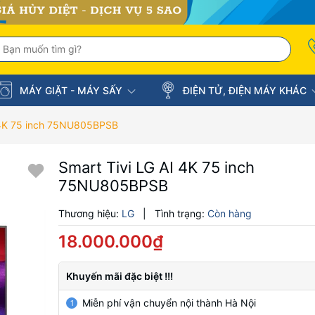
MÁY GIẶT - MÁY SẤY
ĐIỆN TỬ, ĐIỆN MÁY KHÁC
I 4K 75 inch 75NU805BPSB
Smart Tivi LG AI 4K 75 inch
75NU805BPSB
Thương hiệu:
LG
|
Tình trạng:
Còn hàng
18.000.000₫
Khuyến mãi đặc biệt !!!
Miễn phí vận chuyển nội thành Hà Nội
1