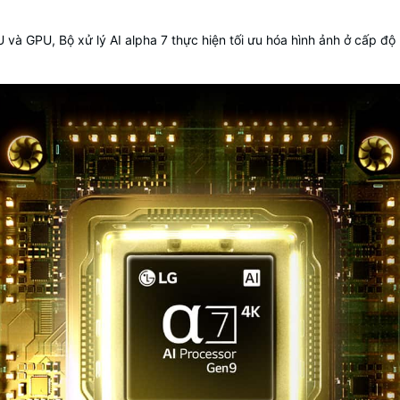
và GPU, Bộ xử lý AI alpha 7 thực hiện tối ưu hóa hình ảnh ở cấp đ