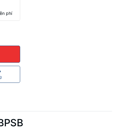
ễn phí
P
g
5BPSB