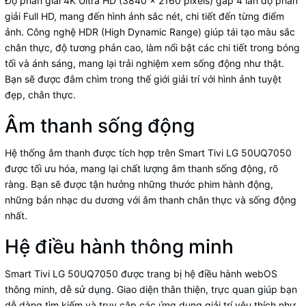
Độ phân giải 4K Ultra HD (3840 x 2160 pixels) gấp 4 lần độ phân
giải Full HD, mang đến hình ảnh sắc nét, chi tiết đến từng điểm
ảnh. Công nghệ HDR (High Dynamic Range) giúp tái tạo màu sắc
chân thực, độ tương phản cao, làm nổi bật các chi tiết trong bóng
tối và ánh sáng, mang lại trải nghiệm xem sống động như thật.
Bạn sẽ được đắm chìm trong thế giới giải trí với hình ảnh tuyệt
đẹp, chân thực.
Âm thanh sống động
Hệ thống âm thanh được tích hợp trên Smart Tivi LG 50UQ7050
được tối ưu hóa, mang lại chất lượng âm thanh sống động, rõ
ràng. Bạn sẽ được tận hưởng những thước phim hành động,
những bản nhạc du dương với âm thanh chân thực và sống động
nhất.
Hệ điều hành thông minh
Smart Tivi LG 50UQ7050 được trang bị hệ điều hành webOS
thông minh, dễ sử dụng. Giao diện thân thiện, trực quan giúp bạn
dễ dàng tìm kiếm và truy cập các ứng dụng giải trí yêu thích như