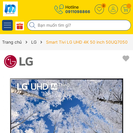
0
Hotline
0911098866
Trang chủ
LG
Smart Tivi LG UHD 4K 50 inch 50UQ7050