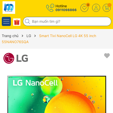
0
Hotline
0911098866
Trang chủ
LG
Smart Tivi NanoCell LG 4K 55 inch
55NANO76SQA