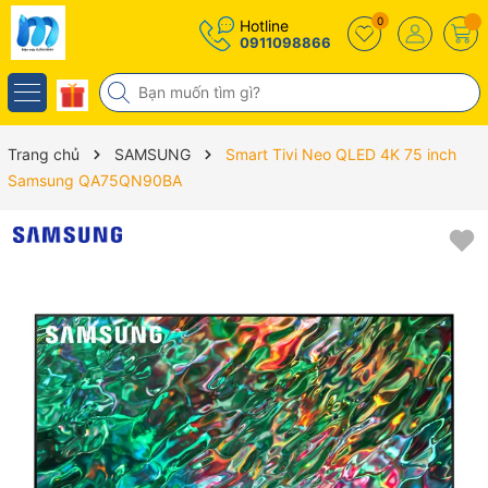
0
Hotline
0911098866
Trang chủ
SAMSUNG
Smart Tivi Neo QLED 4K 75 inch
Samsung QA75QN90BA