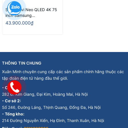
Smart Tivi Neo QLED 4K 75
inch Samsung
QA75QN90BA
43.900.000₫
THÔNG TIN CHUNG
Xuân Minh chuyên cung cấp các sản phẩm chính hãng thuộc các
tập đoàn điện tử hàng đầu thế giới.
- Cơ sở 1:
282 Đ. Kim Giang, Đại Kim, Hoàng Mai, Hà Nội
- Cơ sở 2:
Số 246, Đường Láng, Thịnh Quang, Đống Đa, Hà Nội
- Tổng kho:
214 Đường Nguyễn Xiển, Hạ Đình, Thanh Xuân, Hà Nội