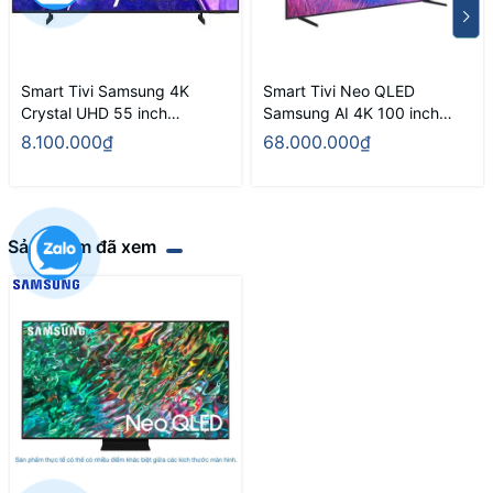
Smart Tivi Samsung 4K
Smart Tivi Neo QLED
Crystal UHD 55 inch
Samsung AI 4K 100 inch
UA55U8000FKXXV
QA100QN80F
8.100.000₫
68.000.000₫
Sản phẩm đã xem