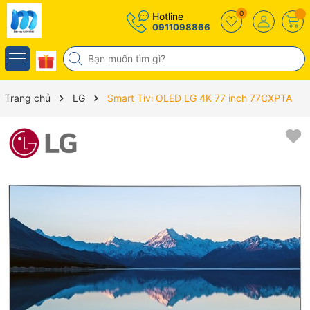
0
Hotline
0911098866
Trang chủ
LG
Smart Tivi OLED LG 4K 77 inch 77CXPTA