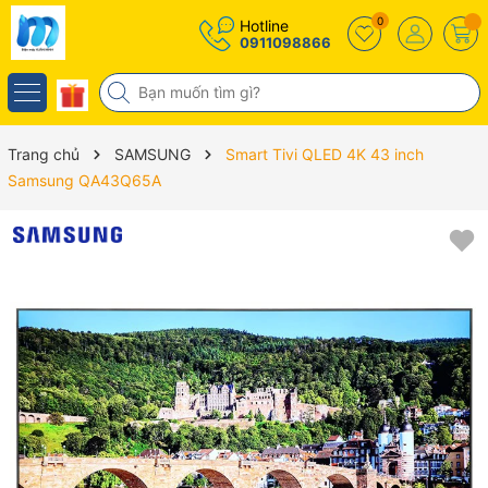
0
Hotline
0911098866
Trang chủ
SAMSUNG
Smart Tivi QLED 4K 43 inch
Samsung QA43Q65A