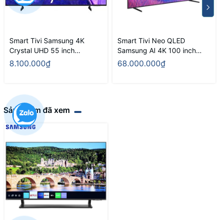
Smart Tivi Samsung 4K
Smart Tivi Neo QLED
Crystal UHD 55 inch
Samsung AI 4K 100 inch
UA55U8000FKXXV
QA100QN80F
8.100.000₫
68.000.000₫
Sản phẩm đã xem