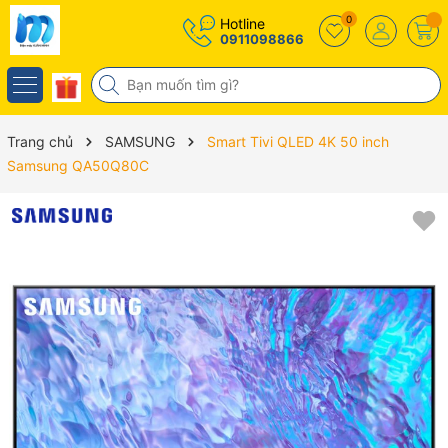
0
Hotline
0911098866
Trang chủ
SAMSUNG
Smart Tivi QLED 4K 50 inch
Samsung QA50Q80C