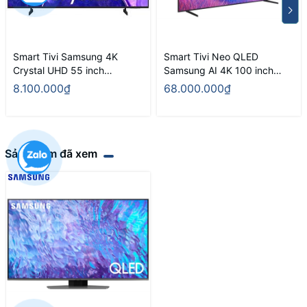
Smart Tivi Samsung 4K
Smart Tivi Neo QLED
Crystal UHD 55 inch
Samsung AI 4K 100 inch
UA55U8000FKXXV
QA100QN80F
8.100.000₫
68.000.000₫
Sản phẩm đã xem