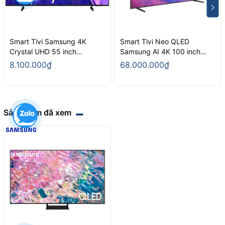
Smart Tivi Samsung 4K
Smart Tivi Neo QLED
Crystal UHD 55 inch
Samsung AI 4K 100 inch
UA55U8000FKXXV
QA100QN80F
8.100.000₫
68.000.000₫
Sản phẩm đã xem