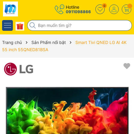
0
Hotline
0911098866
Trang chủ
Sản Phẩm nổi bật
Smart Tivi QNED LG AI 4K
55 inch 55QNED81BSA