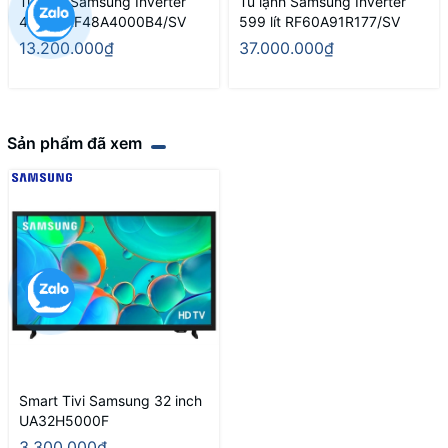
Tủ lạnh Samsung Inverter
Tủ lạnh Samsung Inverter
488 lít RF48A4000B4/SV
599 lít RF60A91R177/SV
13.200.000₫
37.000.000₫
Sản phẩm đã xem
Smart Tivi Samsung 32 inch
UA32H5000F
3.300.000₫