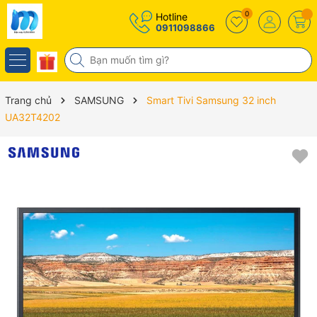
0
Hotline
0911098866
Trang chủ
SAMSUNG
Smart Tivi Samsung 32 inch
UA32T4202