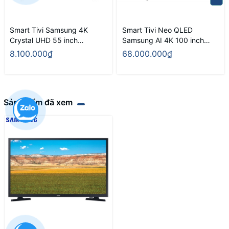
Smart Tivi Samsung 4K
Smart Tivi Neo QLED
Crystal UHD 55 inch
Samsung AI 4K 100 inch
UA55U8000FKXXV
QA100QN80F
8.100.000₫
68.000.000₫
Sản phẩm đã xem