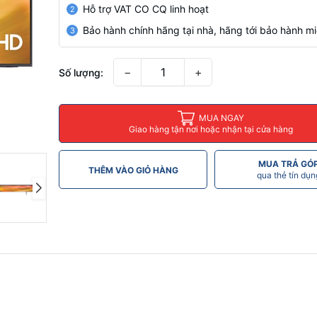
Hỗ trợ VAT CO CQ linh hoạt
2
Bảo hành chính hãng tại nhà, hãng tới bảo hành mi
3
−
+
Số lượng:
MUA NGAY
Giao hàng tận nơi hoặc nhận tại cửa hàng
MUA TRẢ GÓ
THÊM VÀO GIỎ HÀNG
qua thẻ tín dụn