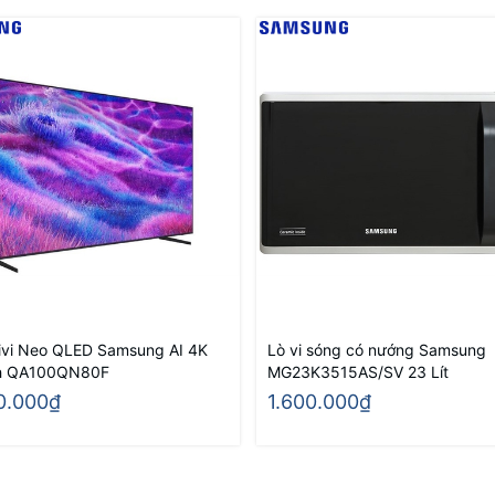
ivi Neo QLED Samsung AI 4K
Lò vi sóng có nướng Samsung
ch QA100QN80F
MG23K3515AS/SV 23 Lít
0.000₫
1.600.000₫