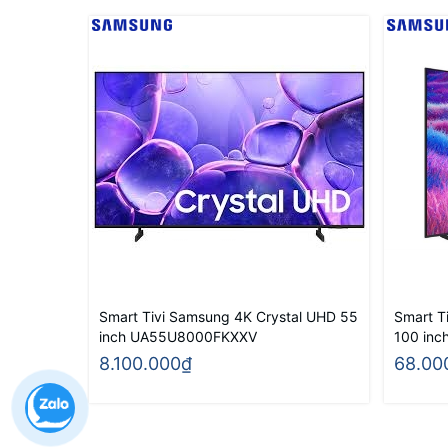
Smart Tivi Samsung 4K Crystal UHD 55
Smart T
inch UA55U8000FKXXV
100 in
8.100.000₫
68.00