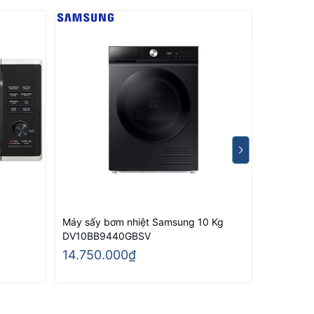
Máy sấy bơm nhiệt Samsung 10 Kg
Máy sấy 
DV10BB9440GBSV
DV90T62
14.750.000₫
13.200