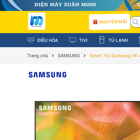
KHUYẾN MÃI
ĐIỀU HÒA
TIVI
TỦ LẠNH
Trang chủ
SAMSUNG
Smart Tivi Samsung 4K