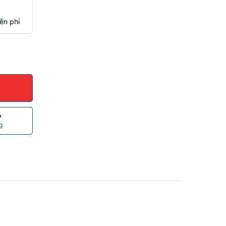
ễn phí
P
g