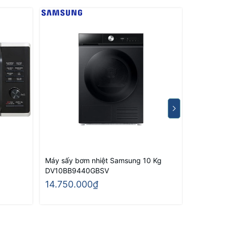
Máy sấy bơm nhiệt Samsung 10 Kg
Máy sấy 
DV10BB9440GBSV
DV90T62
14.750.000₫
13.200