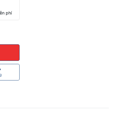
ễn phí
P
g