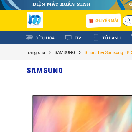
KHUYẾN MÃI
ĐIỀU HÒA
TIVI
TỦ LẠNH
Trang chủ
SAMSUNG
Smart Tivi Samsung 4K