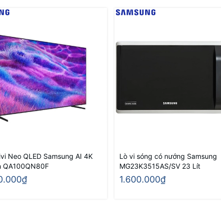
ivi Neo QLED Samsung AI 4K
Lò vi sóng có nướng Samsung
ch QA100QN80F
MG23K3515AS/SV 23 Lít
0.000₫
1.600.000₫