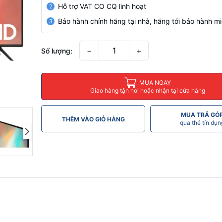
Hỗ trợ VAT CO CQ linh hoạt
2
Bảo hành chính hãng tại nhà, hãng tới bảo hành mi
3
−
+
Số lượng:
MUA NGAY
Giao hàng tận nơi hoặc nhận tại cửa hàng
MUA TRẢ GÓ
THÊM VÀO GIỎ HÀNG
qua thẻ tín dụn