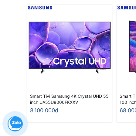
Smart Tivi Samsung 4K Crystal UHD 55
Smart T
inch UA55U8000FKXXV
100 in
8.100.000₫
68.00