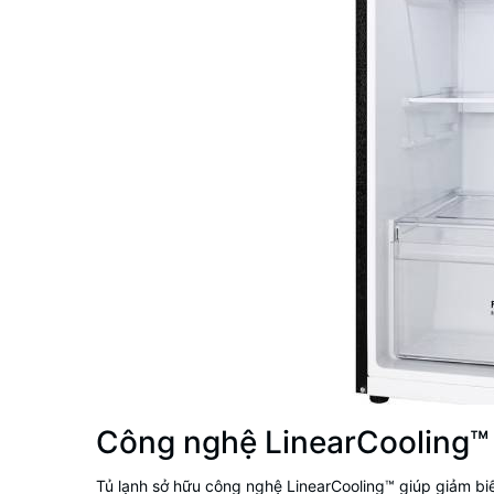
Công nghệ LinearCooling™ 
Tủ lạnh sở hữu công nghệ LinearCooling™ giúp giảm biế