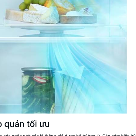
o quản tối ưu
p các ngăn nhờ các lỗ thông gió được bố trí hợp lý. Các cảm biến kỹ 