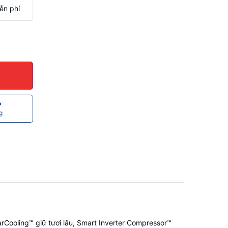
ễn phí
P
g
arCooling™ giữ tươi lâu, Smart Inverter Compressor™