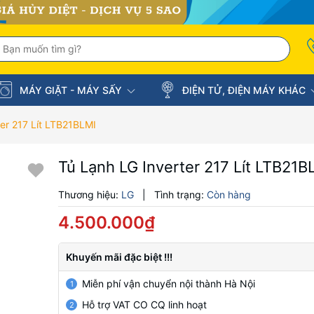
MÁY GIẶT - MÁY SẤY
ĐIỆN TỬ, ĐIỆN MÁY KHÁC
ter 217 Lít LTB21BLMI
Tủ Lạnh LG Inverter 217 Lít LTB21B
Thương hiệu:
LG
|
Tình trạng:
Còn hàng
4.500.000₫
Khuyến mãi đặc biệt !!!
Miễn phí vận chuyển nội thành Hà Nội
1
Hỗ trợ VAT CO CQ linh hoạt
2