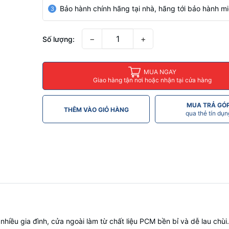
Bảo hành chính hãng tại nhà, hãng tới bảo hành mi
3
−
+
Số lượng:
MUA NGAY
Giao hàng tận nơi hoặc nhận tại cửa hàng
MUA TRẢ GÓ
THÊM VÀO GIỎ HÀNG
qua thẻ tín dụn
 nhiều gia đình, cửa ngoài làm từ chất liệu PCM bền bỉ và dễ lau chù