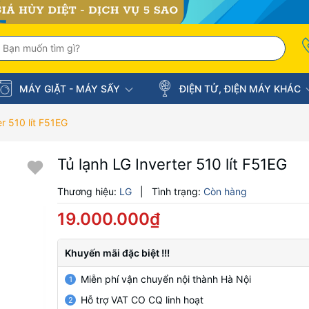
MÁY GIẶT - MÁY SẤY
ĐIỆN TỬ, ĐIỆN MÁY KHÁC
er 510 lít F51EG
Tủ lạnh LG Inverter 510 lít F51EG
Thương hiệu:
LG
|
Tình trạng:
Còn hàng
19.000.000₫
Khuyến mãi đặc biệt !!!
Miễn phí vận chuyển nội thành Hà Nội
1
Hỗ trợ VAT CO CQ linh hoạt
2