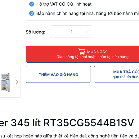
Hỗ trợ VAT CO CQ linh hoạt
2
Bảo hành chính hãng tại nhà, hãng tới bảo hành mi
3
−
+
Số lượng:
MUA NGAY
Giao hàng tận nơi hoặc nhận tại cửa hàng
MUA TRẢ GÓ
THÊM VÀO GIỎ HÀNG
qua thẻ tín dụn
ter 345 lít RT35CG5544B1SV
 kết hợp hoàn hảo giữa thiết kế hiện đại, công nghệ tiên tiến và du