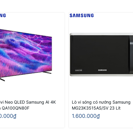
ivi Neo QLED Samsung AI 4K
Lò vi sóng có nướng Samsung
ch QA100QN80F
MG23K3515AS/SV 23 Lít
0.000₫
1.600.000₫