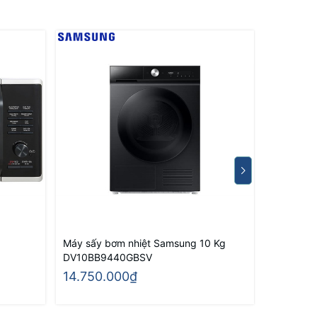
Máy sấy bơm nhiệt Samsung 10 Kg
Máy sấy 
DV10BB9440GBSV
DV90T62
14.750.000₫
13.200