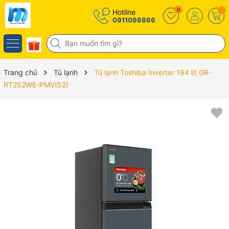
0
Hotline
0911098866
Trang chủ
Tủ lạnh
Tủ lạnh Toshiba Inverter 194 lít GR-
RT252WE-PMV(52)