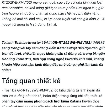
RT252WE-PMV(52) mang vẻ ngoài cao cấp với cửa kính kim loại
đen Sapphire, có khả năng giữ lạnh thực phẩm tươi ngon lâu, giữ
trọn hương vị, dưỡng chất, sử dụng hạn chế hao phí điện năng,
không có mùi hôi khó chịu, là lựa chọn tuyệt vời cho gia đình 2 - 3
người với dung tích sử dụng 194 lít.
Tủ lạnh Toshiba Inverter 194 lít GR-RT252WE-PMV(52) thiết kế
sang trọng với tay cầm dáng kiếm Katana Nhật Bản độc đáo, giữ
trọn độ tươi, chế biến ngay không cần rã đông với trang bị ngăn
Cooling Zone 0°C, tích hợp công nghệ PureBio khử mùi, kháng
khuẩn hiệu quả, làm lạnh đồng đều nhờ công nghệ làm lạnh đa
chiều.
Tổng quan thiết kế
- Toshiba GR-RT252WE-PMV(52) có kiểu dáng tủ lạnh ngăn đá
trên với đường nét tinh tế, hoàn thiện trong từng chi tiết, thiết kế
phần
tay cầm mang phong cách lưỡi kiếm Katana
huyền thoại
của xứ sở hoa anh đào đầy sắc sảo và sang trọng tạo điểm nhấn