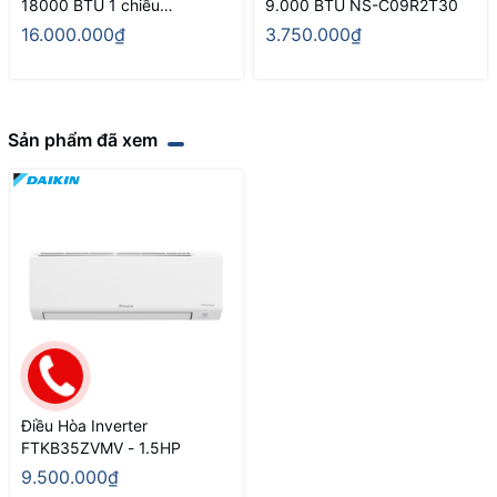
18000 BTU 1 chiều
9.000 BTU NS-C09R2T30
FTKB50ZVMV/RKB50ZVMV
16.000.000₫
3.750.000₫
Sản phẩm đã xem
Điều Hòa Inverter
FTKB35ZVMV - 1.5HP
9.500.000₫