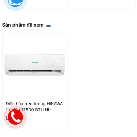
Sản phẩm đã xem
Điều hòa treo tường HIKAWA
1 chiều 17500 BTU HI-
NC20MS/HO-NC20MS
Liên hệ