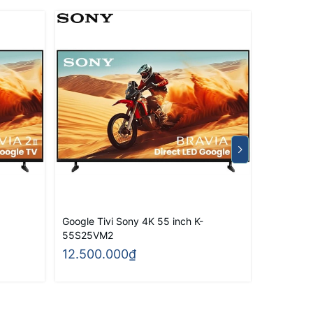
Google Tivi Sony 4K 55 inch K-
Smart Ti
55S25VM2
12.500.000₫
7.400.