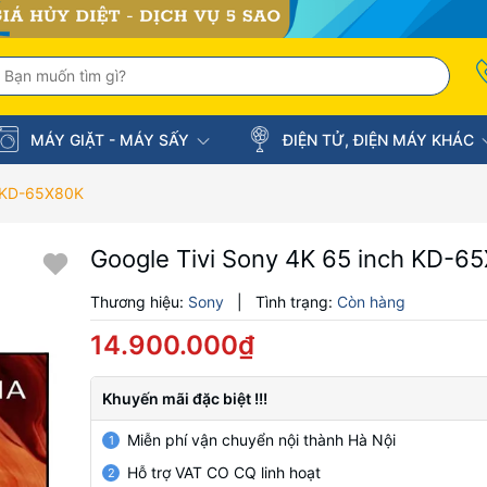
MÁY GIẶT - MÁY SẤY
ĐIỆN TỬ, ĐIỆN MÁY KHÁC
h KD-65X80K
Google Tivi Sony 4K 65 inch KD-6
Thương hiệu:
Sony
|
Tình trạng:
Còn hàng
14.900.000₫
Khuyến mãi đặc biệt !!!
Miễn phí vận chuyển nội thành Hà Nội
1
Hỗ trợ VAT CO CQ linh hoạt
2