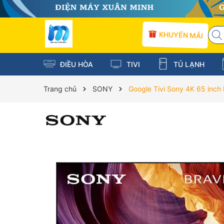
KHUYẾN MÃI
ĐIỀU HÒA
TIVI
TỦ LẠNH
Trang chủ
SONY
Google Tivi Sony 4K 65 inc