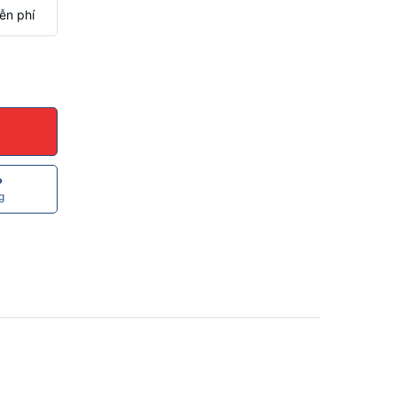
ễn phí
P
g