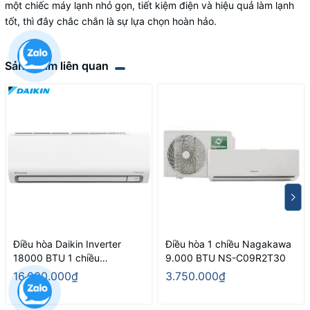
một chiếc máy lạnh nhỏ gọn, tiết kiệm điện và hiệu quả làm lạnh
tốt, thì đây chắc chắn là sự lựa chọn hoàn hảo.
Sản phẩm liên quan
Điều hòa Daikin Inverter
Điều hòa 1 chiều Nagakawa
18000 BTU 1 chiều
9.000 BTU NS-C09R2T30
FTKB50ZVMV/RKB50ZVMV
16.000.000₫
3.750.000₫