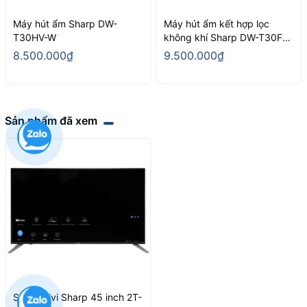
Máy hút ẩm Sharp DW-
Máy hút ẩm kết hợp lọc
T30HV-W
không khí Sharp DW-T30FV-
W
8.500.000₫
9.500.000₫
Sản phẩm đã xem
Smart Tivi Sharp 45 inch 2T-