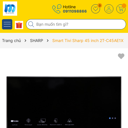
0
Hotline
0911098866
Trang chủ
SHARP
Smart Tivi Sharp 45 inch 2T-C45AE1X